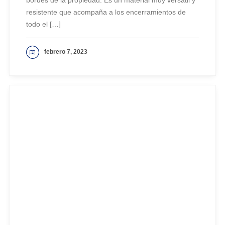
bordes de la propiedad. Es un material muy versátil y
resistente que acompaña a los encerramientos de
todo el […]
febrero 7, 2023
VER MAS