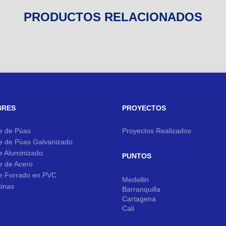
PRODUCTOS RELACIONADOS
BRES
PROYECTOS
e de Púas
Proyectos Realizados
e de Púas Galvanizado
e Aluminizado
PUNTOS
e de Acero
e Forrado en PVC
Medellin
tinas
Barranquilla
Cartagena
Cali