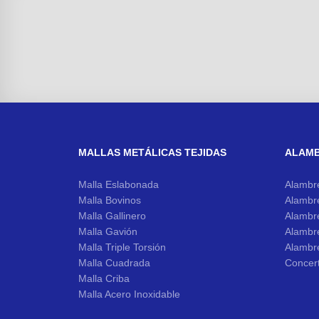
MALLAS METÁLICAS TEJIDAS
ALAM
Malla Eslabonada
Alambr
Malla Bovinos
Alambr
Malla Gallinero
Alambr
Malla Gavión
Alambr
Malla Triple Torsión
Alambr
Malla Cuadrada
Concer
Malla Criba
Malla Acero Inoxidable