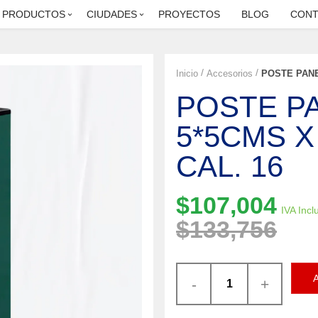
PRODUCTOS
CIUDADES
PROYECTOS
BLOG
CONT
Inicio
Accesorios
POSTE PANE
POSTE P
5*5CMS X
CAL. 16
$
107,004
IVA Incl
$
133,756