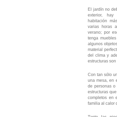
El jardín no d
exterior, ha
habitación má
varias horas a
verano; por es
tenga muebles 
algunos objetos
material perfect
del clima y ade
estructuras son
Con tan sólo un
una mesa, en e
de personas o 
estructuras que
completos en e
familia al calor
Tanto las pie