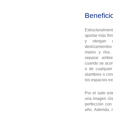
Benefici
Estructuralment
aportar más firm
y otorgan u
deslizamientos
mares y ríos.
separar ambie
cuando se aco
o de cualquier
alambres o conc
los espacios ext
Por el lado est
una imagen rúst
perfección con
año. Además, n