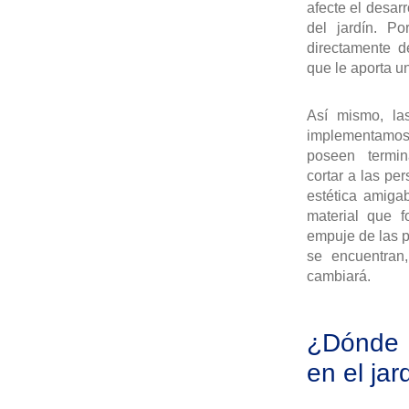
afecte el desarr
del jardín. Po
directamente de
que le aporta u
Así mismo, l
implementamos
poseen termin
cortar a las per
estética amigab
material que f
empuje de las p
se encuentran
cambiará.
¿Dónde 
en el jar