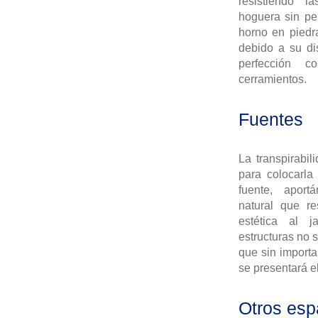
resistiendo l
hoguera sin pe
horno en piedr
debido a su di
perfección 
cerramientos.
Fuentes
La transpirabil
para colocarla
fuente, apor
natural que re
estética al j
estructuras no 
que sin importa
se presentará e
Otros esp