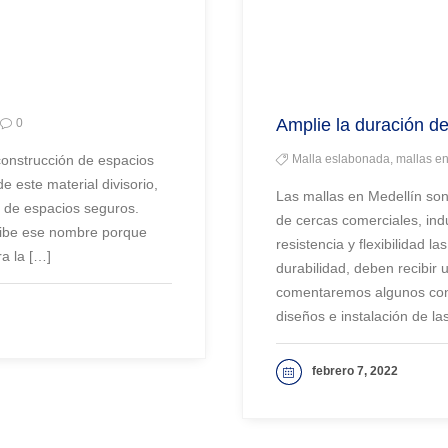
Amplie la duración de
0
 construcción de espacios
Malla eslabonada, mallas en
e este material divisorio,
Las mallas en Medellín son
n de espacios seguros.
de cercas comerciales, ind
ecibe ese nombre porque
resistencia y flexibilidad l
ra la […]
durabilidad, deben recibir
comentaremos algunos cons
diseños e instalación de la
febrero 7, 2022
VER MAS