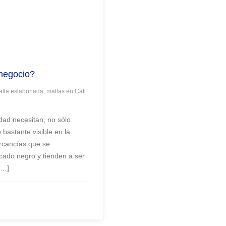
 negocio?
alla eslabonada, mallas en Cali
dad necesitan, no sólo
bastante visible en la
rcancías que se
rcado negro y tienden a ser
[…]