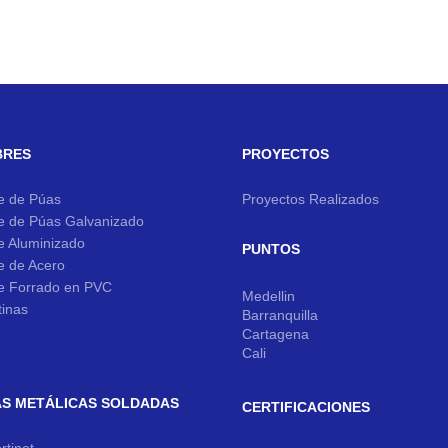
BRES
PROYECTOS
e de Púas
Proyectos Realizados
e de Púas Galvanizado
e Aluminizado
PUNTOS
e de Acero
e Forrado en PVC
Medellin
tinas
Barranquilla
Cartagena
Cali
S METÁLICAS SOLDADAS
CERTIFICACIONES