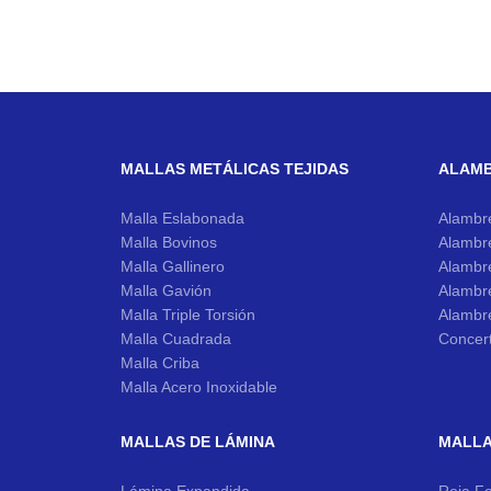
MALLAS METÁLICAS TEJIDAS
ALAM
Malla Eslabonada
Alambr
Malla Bovinos
Alambr
Malla Gallinero
Alambr
Malla Gavión
Alambr
Malla Triple Torsión
Alambr
Malla Cuadrada
Concer
Malla Criba
Malla Acero Inoxidable
MALLAS DE LÁMINA
MALLA