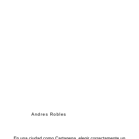
Andres Robles
En una ciudad como Cartagena, elegir correctamente un